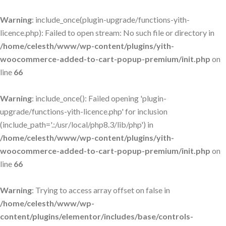
Warning
: include_once(plugin-upgrade/functions-yith-
licence.php): Failed to open stream: No such file or directory in
/home/celesth/www/wp-content/plugins/yith-
woocommerce-added-to-cart-popup-premium/init.php
on
line
66
Warning
: include_once(): Failed opening 'plugin-
upgrade/functions-yith-licence.php' for inclusion
(include_path='.:/usr/local/php8.3/lib/php') in
/home/celesth/www/wp-content/plugins/yith-
woocommerce-added-to-cart-popup-premium/init.php
on
line
66
Warning
: Trying to access array offset on false in
/home/celesth/www/wp-
content/plugins/elementor/includes/base/controls-