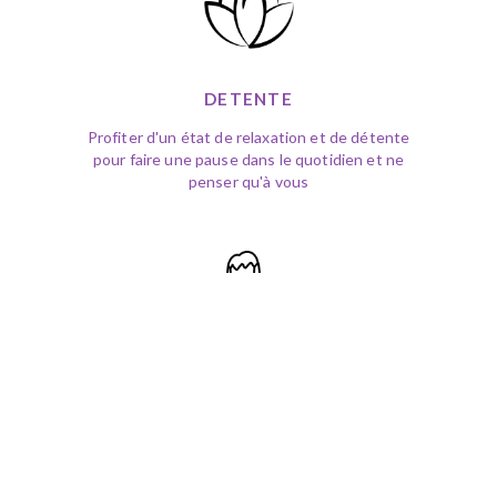
DETENTE
Profiter d'un état de relaxation et de détente
pour faire une pause dans le quotidien et ne
penser qu'à vous
EVOLUTION PERSONNELLE
Opérer certains changement dans votre vie à
travers votre inconsient pour atteindre vos
objectif de vie